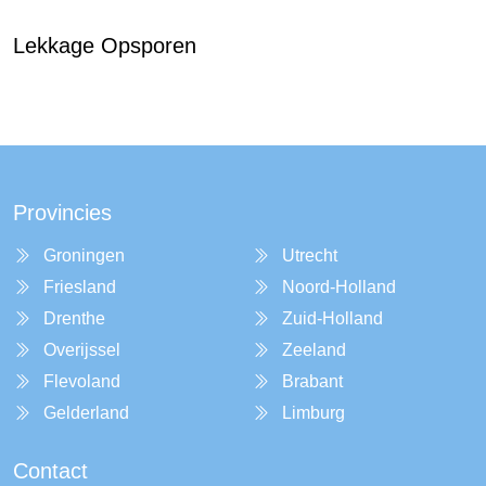
Lekkage Opsporen
Provincies
Groningen
Utrecht
Friesland
Noord-Holland
Drenthe
Zuid-Holland
Overijssel
Zeeland
Flevoland
Brabant
Gelderland
Limburg
Contact