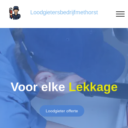
Loodgietersbedrijfmethorst
Voor elke
Lekkage
Loodgieter offerte