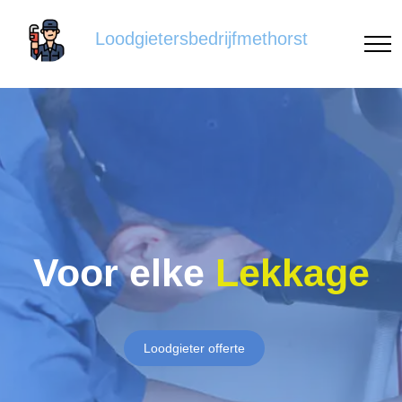
Loodgietersbedrijfmethorst
Voor elke
Lekkage
Loodgieter offerte