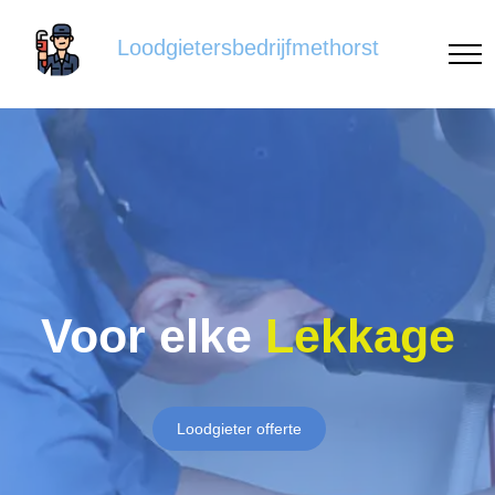
Loodgietersbedrijfmethorst
Voor elke
Lekkage
Loodgieter offerte