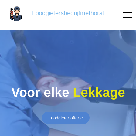
Loodgietersbedrijfmethorst
Voor elke
Lekkage
Loodgieter offerte