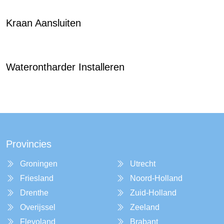
Kraan Aansluiten
Waterontharder Installeren
Provincies
Groningen
Utrecht
Friesland
Noord-Holland
Drenthe
Zuid-Holland
Overijssel
Zeeland
Flevoland
Brabant