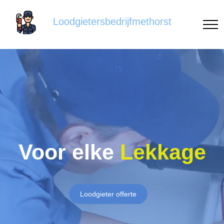
Loodgietersbedrijfmethorst
Voor elke
Lekkage
Loodgieter offerte