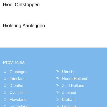
Riool Ontstoppen
Riolering Aanleggen
Provincies
Groningen
Utrecht
Friesland
Noord-Holland
Drenthe
Zuid-Holland
Overijssel
Zeeland
Flevoland
Brabant
Gelderland
Limburg